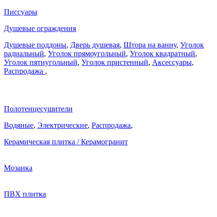
Писсуары
Душевые ограждения
Душевые поддоны
,
Дверь душевая
,
Штора на ванну
,
Уголок
радиальный
,
Уголок прямоугольный
,
Уголок квадратный
,
Уголок пятиугольный
,
Уголок пристенный
,
Аксессуары
,
Распродажа
,
Полотенцесушители
Водяные
,
Электрические
,
Распродажа
,
Керамическая плитка / Керамогранит
Мозаика
ПВХ плитка