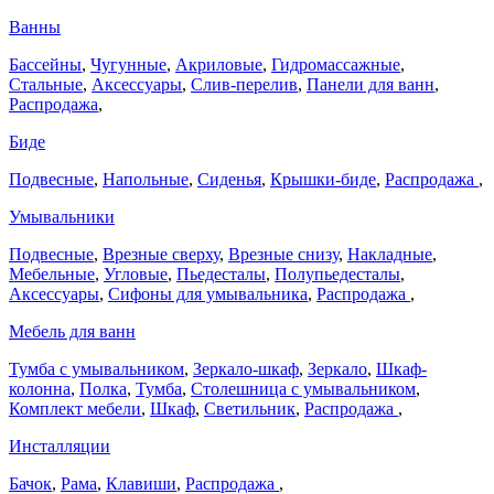
Ванны
Бассейны
,
Чугунные
,
Акриловые
,
Гидромассажные
,
Стальные
,
Аксессуары
,
Слив-перелив
,
Панели для ванн
,
Распродажа
,
Биде
Подвесные
,
Напольные
,
Сиденья
,
Крышки-биде
,
Распродажа
,
Умывальники
Подвесные
,
Врезные сверху
,
Врезные снизу
,
Накладные
,
Мебельные
,
Угловые
,
Пьедесталы
,
Полупьедесталы
,
Аксессуары
,
Сифоны для умывальника
,
Распродажа
,
Мебель для ванн
Тумба с умывальником
,
Зеркало-шкаф
,
Зеркало
,
Шкаф-
колонна
,
Полка
,
Тумба
,
Столешница с умывальником
,
Комплект мебели
,
Шкаф
,
Светильник
,
Распродажа
,
Инсталляции
Бачок
,
Рама
,
Клавиши
,
Распродажа
,