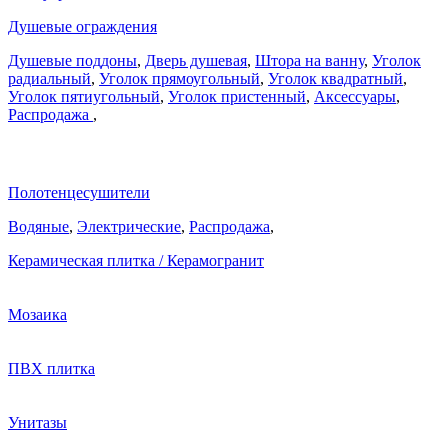
Душевые ограждения
Душевые поддоны
,
Дверь душевая
,
Штора на ванну
,
Уголок
радиальный
,
Уголок прямоугольный
,
Уголок квадратный
,
Уголок пятиугольный
,
Уголок пристенный
,
Аксессуары
,
Распродажа
,
Полотенцесушители
Водяные
,
Электрические
,
Распродажа
,
Керамическая плитка / Керамогранит
Мозаика
ПВХ плитка
Унитазы