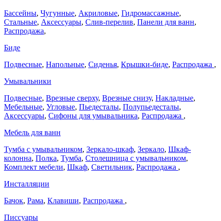
Бассейны
,
Чугунные
,
Акриловые
,
Гидромассажные
,
Стальные
,
Аксессуары
,
Слив-перелив
,
Панели для ванн
,
Распродажа
,
Биде
Подвесные
,
Напольные
,
Сиденья
,
Крышки-биде
,
Распродажа
,
Умывальники
Подвесные
,
Врезные сверху
,
Врезные снизу
,
Накладные
,
Мебельные
,
Угловые
,
Пьедесталы
,
Полупьедесталы
,
Аксессуары
,
Сифоны для умывальника
,
Распродажа
,
Мебель для ванн
Тумба с умывальником
,
Зеркало-шкаф
,
Зеркало
,
Шкаф-
колонна
,
Полка
,
Тумба
,
Столешница с умывальником
,
Комплект мебели
,
Шкаф
,
Светильник
,
Распродажа
,
Инсталляции
Бачок
,
Рама
,
Клавиши
,
Распродажа
,
Писсуары