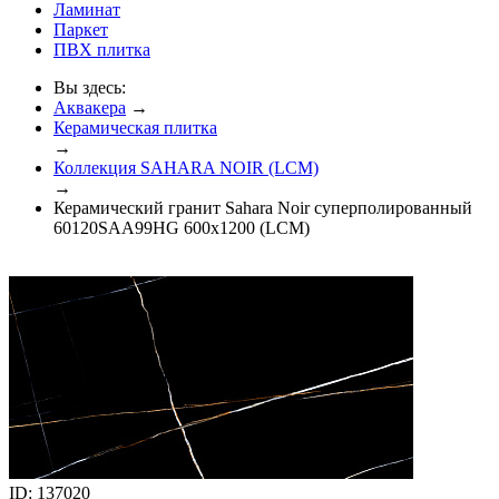
Ламинат
Паркет
ПВХ плитка
Вы здесь:
Аквакера
→
Керамическая плитка
→
Коллекция SAHARA NOIR (LCM)
→
Керамический гранит Sahara Noir суперполированный
60120SAA99HG 600x1200 (LCM)
ID: 137020