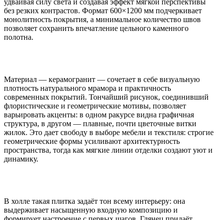
удваивая силу света и создавая эффект мягкой перспективы
без резких контрастов. Формат 600×1200 мм подчеркивает
монолитность покрытия, а минимальное количество швов
позволяет сохранить впечатление цельного каменного
полотна.
Материал — керамогранит — сочетает в себе визуальную
плотность натурального мрамора и практичность
современных покрытий. Тончайший рисунок, соединивший
флористические и геометрические мотивы, позволяет
варьировать акценты: в одном ракурсе видна графичная
структура, в другом — плавные, почти цветочные витки
жилок. Это дает свободу в выборе мебели и текстиля: строгие
геометрические формы усиливают архитектурность
пространства, тогда как мягкие линии отделки создают уют и
динамику.
В холле такая плитка задаёт тон всему интерьеру: она
выдерживает насыщенную входную композицию и
формирует настроение с первых шагов. Глянец придаёт