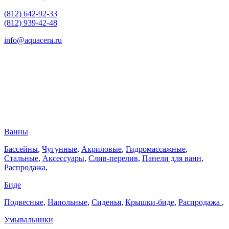
(812) 642-92-33
(812) 939-42-48
info@aquacera.ru
Ванны
Бассейны
,
Чугунные
,
Акриловые
,
Гидромассажные
,
Стальные
,
Аксессуары
,
Слив-перелив
,
Панели для ванн
,
Распродажа
,
Биде
Подвесные
,
Напольные
,
Сиденья
,
Крышки-биде
,
Распродажа
,
Умывальники