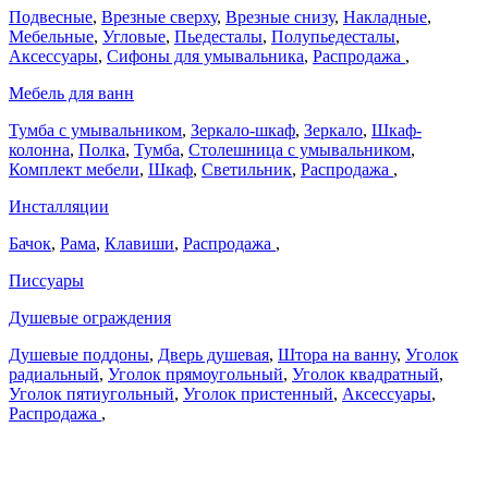
Подвесные
,
Врезные сверху
,
Врезные снизу
,
Накладные
,
Мебельные
,
Угловые
,
Пьедесталы
,
Полупьедесталы
,
Аксессуары
,
Сифоны для умывальника
,
Распродажа
,
Мебель для ванн
Тумба с умывальником
,
Зеркало-шкаф
,
Зеркало
,
Шкаф-
колонна
,
Полка
,
Тумба
,
Столешница с умывальником
,
Комплект мебели
,
Шкаф
,
Светильник
,
Распродажа
,
Инсталляции
Бачок
,
Рама
,
Клавиши
,
Распродажа
,
Писсуары
Душевые ограждения
Душевые поддоны
,
Дверь душевая
,
Штора на ванну
,
Уголок
радиальный
,
Уголок прямоугольный
,
Уголок квадратный
,
Уголок пятиугольный
,
Уголок пристенный
,
Аксессуары
,
Распродажа
,