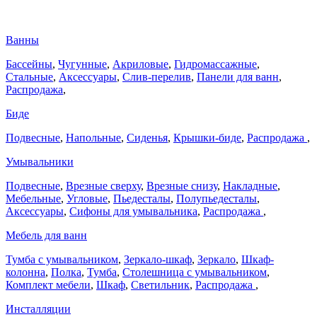
Ванны
Бассейны
,
Чугунные
,
Акриловые
,
Гидромассажные
,
Стальные
,
Аксессуары
,
Слив-перелив
,
Панели для ванн
,
Распродажа
,
Биде
Подвесные
,
Напольные
,
Сиденья
,
Крышки-биде
,
Распродажа
,
Умывальники
Подвесные
,
Врезные сверху
,
Врезные снизу
,
Накладные
,
Мебельные
,
Угловые
,
Пьедесталы
,
Полупьедесталы
,
Аксессуары
,
Сифоны для умывальника
,
Распродажа
,
Мебель для ванн
Тумба с умывальником
,
Зеркало-шкаф
,
Зеркало
,
Шкаф-
колонна
,
Полка
,
Тумба
,
Столешница с умывальником
,
Комплект мебели
,
Шкаф
,
Светильник
,
Распродажа
,
Инсталляции