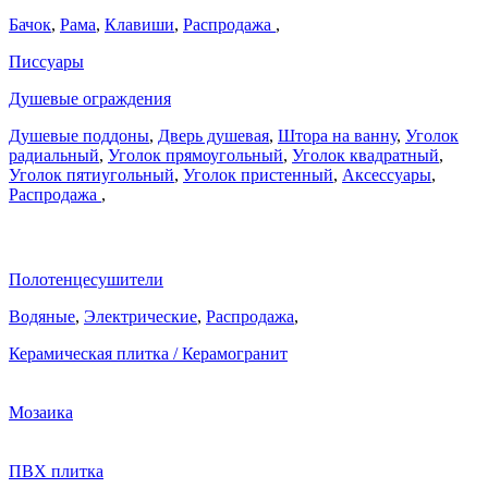
Бачок
,
Рама
,
Клавиши
,
Распродажа
,
Писсуары
Душевые ограждения
Душевые поддоны
,
Дверь душевая
,
Штора на ванну
,
Уголок
радиальный
,
Уголок прямоугольный
,
Уголок квадратный
,
Уголок пятиугольный
,
Уголок пристенный
,
Аксессуары
,
Распродажа
,
Полотенцесушители
Водяные
,
Электрические
,
Распродажа
,
Керамическая плитка / Керамогранит
Мозаика
ПВХ плитка