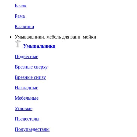
Бачок
Рама
Клавиши
Умывальники, мебель для ванн, мойки
Умывальники
Подвесные
Врезные сверху
Врезные снизу
Накладные
Мебельные
Угловые
Пьедесталы
Полупьедесталы