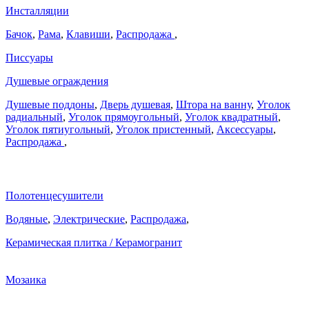
Инсталляции
Бачок
,
Рама
,
Клавиши
,
Распродажа
,
Писсуары
Душевые ограждения
Душевые поддоны
,
Дверь душевая
,
Штора на ванну
,
Уголок
радиальный
,
Уголок прямоугольный
,
Уголок квадратный
,
Уголок пятиугольный
,
Уголок пристенный
,
Аксессуары
,
Распродажа
,
Полотенцесушители
Водяные
,
Электрические
,
Распродажа
,
Керамическая плитка / Керамогранит
Мозаика