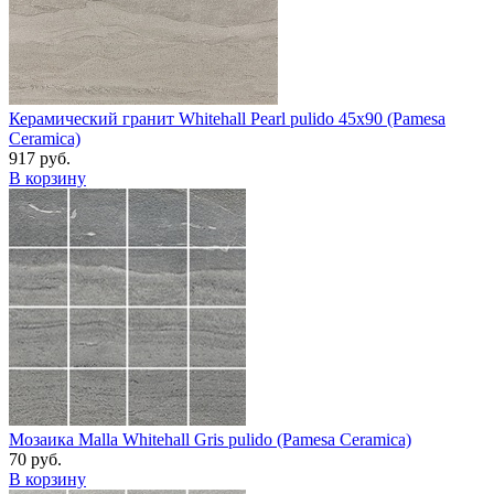
Керамический гранит Whitehall Pearl pulido 45x90 (Pamesa
Ceramica)
917 руб.
В корзину
Мозаика Malla Whitehall Gris pulido (Pamesa Ceramica)
70 руб.
В корзину