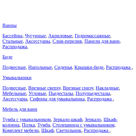
Ванны
Бассейны
,
Чугунные
,
Акриловые
,
Гидромассажные
,
Стальные
,
Аксессуары
,
Слив-перелив
,
Панели для ванн
,
Распродажа
,
Биде
Подвесные
,
Напольные
,
Сиденья
,
Крышки-биде
,
Распродажа
,
Умывальники
Подвесные
,
Врезные сверху
,
Врезные снизу
,
Накладные
,
Мебельные
,
Угловые
,
Пьедесталы
,
Полупьедесталы
,
Аксессуары
,
Сифоны для умывальника
,
Распродажа
,
Мебель для ванн
Тумба с умывальником
,
Зеркало-шкаф
,
Зеркало
,
Шкаф-
колонна
,
Полка
,
Тумба
,
Столешница с умывальником
,
Комплект мебели
,
Шкаф
,
Светильник
,
Распродажа
,