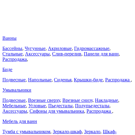
Ванны
Бассейны
,
Чугунные
,
Акриловые
,
Гидромассажные
,
Стальные
,
Аксессуары
,
Слив-перелив
,
Панели для ванн
,
Распродажа
,
Биде
Подвесные
,
Напольные
,
Сиденья
,
Крышки-биде
,
Распродажа
,
Умывальники
Подвесные
,
Врезные сверху
,
Врезные снизу
,
Накладные
,
Мебельные
,
Угловые
,
Пьедесталы
,
Полупьедесталы
,
Аксессуары
,
Сифоны для умывальника
,
Распродажа
,
Мебель для ванн
Тумба с умывальником
,
Зеркало-шкаф
,
Зеркало
,
Шкаф-