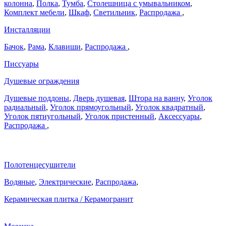
колонна
,
Полка
,
Тумба
,
Столешница с умывальником
,
Комплект мебели
,
Шкаф
,
Светильник
,
Распродажа
,
Инсталляции
Бачок
,
Рама
,
Клавиши
,
Распродажа
,
Писсуары
Душевые ограждения
Душевые поддоны
,
Дверь душевая
,
Штора на ванну
,
Уголок
радиальный
,
Уголок прямоугольный
,
Уголок квадратный
,
Уголок пятиугольный
,
Уголок пристенный
,
Аксессуары
,
Распродажа
,
Полотенцесушители
Водяные
,
Электрические
,
Распродажа
,
Керамическая плитка / Керамогранит