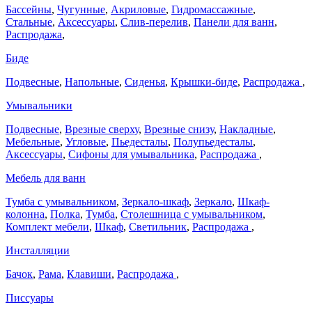
Бассейны
,
Чугунные
,
Акриловые
,
Гидромассажные
,
Стальные
,
Аксессуары
,
Слив-перелив
,
Панели для ванн
,
Распродажа
,
Биде
Подвесные
,
Напольные
,
Сиденья
,
Крышки-биде
,
Распродажа
,
Умывальники
Подвесные
,
Врезные сверху
,
Врезные снизу
,
Накладные
,
Мебельные
,
Угловые
,
Пьедесталы
,
Полупьедесталы
,
Аксессуары
,
Сифоны для умывальника
,
Распродажа
,
Мебель для ванн
Тумба с умывальником
,
Зеркало-шкаф
,
Зеркало
,
Шкаф-
колонна
,
Полка
,
Тумба
,
Столешница с умывальником
,
Комплект мебели
,
Шкаф
,
Светильник
,
Распродажа
,
Инсталляции
Бачок
,
Рама
,
Клавиши
,
Распродажа
,
Писсуары