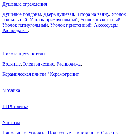
Душевые ограждения
Душевые поддоны
,
Дверь душевая
,
Штора на ванну
,
Уголок
радиальный
,
Уголок прямоугольный
,
Уголок квадратный
,
Уголок пятиугольный
,
Уголок пристенный
,
Аксессуары
,
Распродажа
,
Полотенцесушители
Водяные
,
Электрические
,
Распродажа
,
Керамическая плитка / Керамогранит
Мозаика
ПВХ плитка
Унитазы
Напольные
,
Угловые
,
Подвесные
,
Приставные
,
Сиденья
,