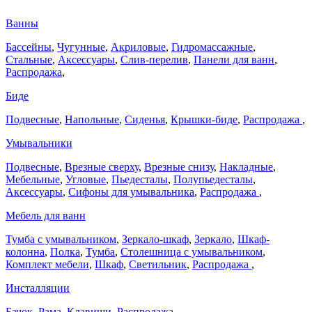
Ванны
Бассейны
,
Чугунные
,
Акриловые
,
Гидромассажные
,
Стальные
,
Аксессуары
,
Слив-перелив
,
Панели для ванн
,
Распродажа
,
Биде
Подвесные
,
Напольные
,
Сиденья
,
Крышки-биде
,
Распродажа
,
Умывальники
Подвесные
,
Врезные сверху
,
Врезные снизу
,
Накладные
,
Мебельные
,
Угловые
,
Пьедесталы
,
Полупьедесталы
,
Аксессуары
,
Сифоны для умывальника
,
Распродажа
,
Мебель для ванн
Тумба с умывальником
,
Зеркало-шкаф
,
Зеркало
,
Шкаф-
колонна
,
Полка
,
Тумба
,
Столешница с умывальником
,
Комплект мебели
,
Шкаф
,
Светильник
,
Распродажа
,
Инсталляции
Бачок
,
Рама
,
Клавиши
,
Распродажа
,