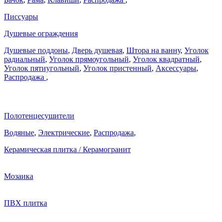
Писсуары
Душевые ограждения
Душевые поддоны
,
Дверь душевая
,
Штора на ванну
,
Уголок
радиальный
,
Уголок прямоугольный
,
Уголок квадратный
,
Уголок пятиугольный
,
Уголок пристенный
,
Аксессуары
,
Распродажа
,
Полотенцесушители
Водяные
,
Электрические
,
Распродажа
,
Керамическая плитка / Керамогранит
Мозаика
ПВХ плитка