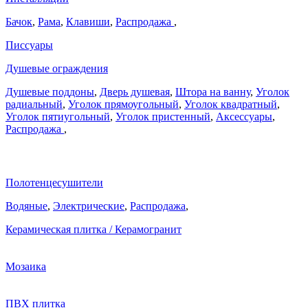
Бачок
,
Рама
,
Клавиши
,
Распродажа
,
Писсуары
Душевые ограждения
Душевые поддоны
,
Дверь душевая
,
Штора на ванну
,
Уголок
радиальный
,
Уголок прямоугольный
,
Уголок квадратный
,
Уголок пятиугольный
,
Уголок пристенный
,
Аксессуары
,
Распродажа
,
Полотенцесушители
Водяные
,
Электрические
,
Распродажа
,
Керамическая плитка / Керамогранит
Мозаика
ПВХ плитка