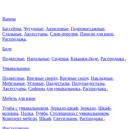
Ванны
Бассейны
,
Чугунные
,
Акриловые
,
Гидромассажные
,
Стальные
,
Аксессуары
,
Слив-перелив
,
Панели для ванн
,
Распродажа
,
Биде
Подвесные
,
Напольные
,
Сиденья
,
Крышки-биде
,
Распродажа
,
Умывальники
Подвесные
,
Врезные сверху
,
Врезные снизу
,
Накладные
,
Мебельные
,
Угловые
,
Пьедесталы
,
Полупьедесталы
,
Аксессуары
,
Сифоны для умывальника
,
Распродажа
,
Мебель для ванн
Тумба с умывальником
,
Зеркало-шкаф
,
Зеркало
,
Шкаф-
колонна
,
Полка
,
Тумба
,
Столешница с умывальником
,
Комплект мебели
,
Шкаф
,
Светильник
,
Распродажа
,
Инсталляции