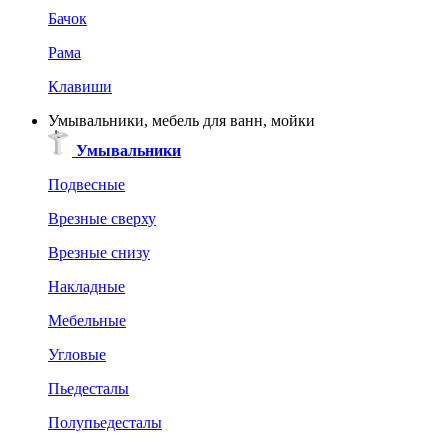
Бачок
Рама
Клавиши
Умывальники, мебель для ванн, мойки
Умывальники
Подвесные
Врезные сверху
Врезные снизу
Накладные
Мебельные
Угловые
Пьедесталы
Полупьедесталы