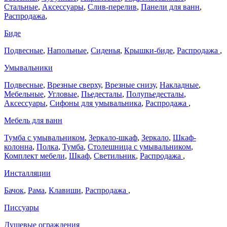
Стальные
,
Аксессуары
,
Слив-перелив
,
Панели для ванн
,
Распродажа
,
Биде
Подвесные
,
Напольные
,
Сиденья
,
Крышки-биде
,
Распродажа
,
Умывальники
Подвесные
,
Врезные сверху
,
Врезные снизу
,
Накладные
,
Мебельные
,
Угловые
,
Пьедесталы
,
Полупьедесталы
,
Аксессуары
,
Сифоны для умывальника
,
Распродажа
,
Мебель для ванн
Тумба с умывальником
,
Зеркало-шкаф
,
Зеркало
,
Шкаф-
колонна
,
Полка
,
Тумба
,
Столешница с умывальником
,
Комплект мебели
,
Шкаф
,
Светильник
,
Распродажа
,
Инсталляции
Бачок
,
Рама
,
Клавиши
,
Распродажа
,
Писсуары
Душевые ограждения