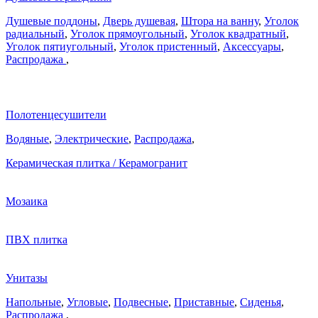
Душевые поддоны
,
Дверь душевая
,
Штора на ванну
,
Уголок
радиальный
,
Уголок прямоугольный
,
Уголок квадратный
,
Уголок пятиугольный
,
Уголок пристенный
,
Аксессуары
,
Распродажа
,
Полотенцесушители
Водяные
,
Электрические
,
Распродажа
,
Керамическая плитка / Керамогранит
Мозаика
ПВХ плитка
Унитазы
Напольные
,
Угловые
,
Подвесные
,
Приставные
,
Сиденья
,
Распродажа
,