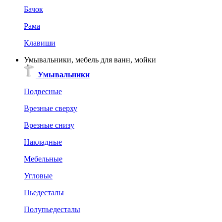
Бачок
Рама
Клавиши
Умывальники, мебель для ванн, мойки
Умывальники
Подвесные
Врезные сверху
Врезные снизу
Накладные
Мебельные
Угловые
Пьедесталы
Полупьедесталы