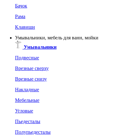
Бачок
Рама
Клавиши
Умывальники, мебель для ванн, мойки
Умывальники
Подвесные
Врезные сверху
Врезные снизу
Накладные
Мебельные
Угловые
Пьедесталы
Полупьедесталы