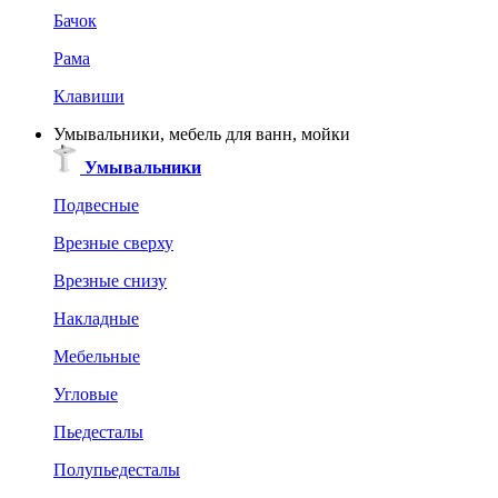
Бачок
Рама
Клавиши
Умывальники, мебель для ванн, мойки
Умывальники
Подвесные
Врезные сверху
Врезные снизу
Накладные
Мебельные
Угловые
Пьедесталы
Полупьедесталы