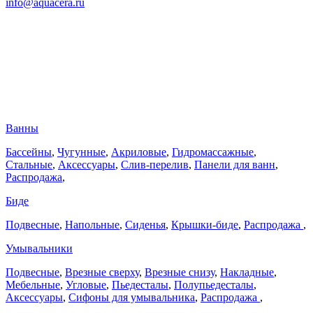
info@aquacera.ru
Ванны
Бассейны
,
Чугунные
,
Акриловые
,
Гидромассажные
,
Стальные
,
Аксессуары
,
Слив-перелив
,
Панели для ванн
,
Распродажа
,
Биде
Подвесные
,
Напольные
,
Сиденья
,
Крышки-биде
,
Распродажа
,
Умывальники
Подвесные
,
Врезные сверху
,
Врезные снизу
,
Накладные
,
Мебельные
,
Угловые
,
Пьедесталы
,
Полупьедесталы
,
Аксессуары
,
Сифоны для умывальника
,
Распродажа
,