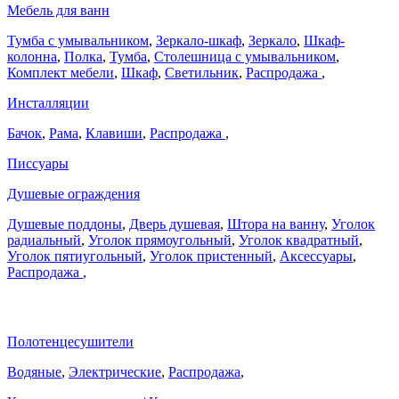
Мебель для ванн
Тумба с умывальником
,
Зеркало-шкаф
,
Зеркало
,
Шкаф-
колонна
,
Полка
,
Тумба
,
Столешница с умывальником
,
Комплект мебели
,
Шкаф
,
Светильник
,
Распродажа
,
Инсталляции
Бачок
,
Рама
,
Клавиши
,
Распродажа
,
Писсуары
Душевые ограждения
Душевые поддоны
,
Дверь душевая
,
Штора на ванну
,
Уголок
радиальный
,
Уголок прямоугольный
,
Уголок квадратный
,
Уголок пятиугольный
,
Уголок пристенный
,
Аксессуары
,
Распродажа
,
Полотенцесушители
Водяные
,
Электрические
,
Распродажа
,