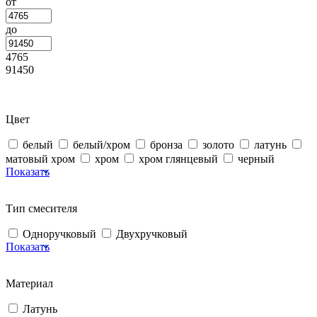
от
до
4765
91450
Цвет
белый
белый/хром
бронза
золото
латунь
матовый хром
хром
хром глянцевый
черный
Показать
Тип смесителя
Одноручковый
Двухручковый
Показать
Материал
Латунь