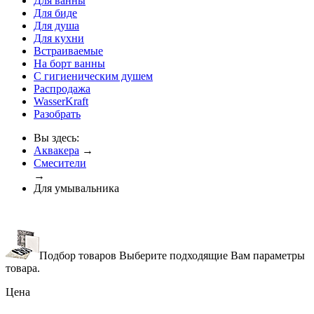
Для ванны
Для биде
Для душа
Для кухни
Встраиваемые
На борт ванны
C гигиеническим душем
Распродажа
WasserKraft
Разобрать
Вы здесь:
Аквакера
→
Смесители
→
Для умывальника
Подбор товаров
Выберите подходящие Вам параметры
товара.
Цена