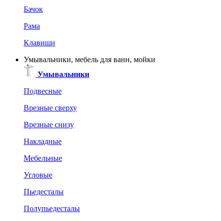
Бачок
Рама
Клавиши
Умывальники, мебель для ванн, мойки
Умывальники
Подвесные
Врезные сверху
Врезные снизу
Накладные
Мебельные
Угловые
Пьедесталы
Полупьедесталы