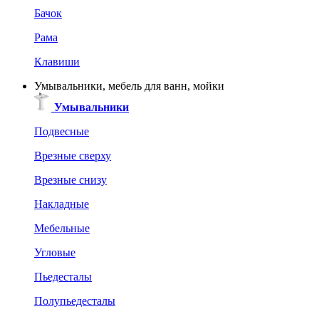
Бачок
Рама
Клавиши
Умывальники, мебель для ванн, мойки
Умывальники
Подвесные
Врезные сверху
Врезные снизу
Накладные
Мебельные
Угловые
Пьедесталы
Полупьедесталы