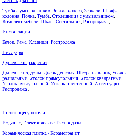
Мебель для ванн
Тумба с умывальником
,
Зеркало-шкаф
,
Зеркало
,
Шкаф-
колонна
,
Полка
,
Тумба
,
Столешница с умывальником
,
Комплект мебели
,
Шкаф
,
Светильник
,
Распродажа
,
Инсталляции
Бачок
,
Рама
,
Клавиши
,
Распродажа
,
Писсуары
Душевые ограждения
Душевые поддоны
,
Дверь душевая
,
Штора на ванну
,
Уголок
радиальный
,
Уголок прямоугольный
,
Уголок квадратный
,
Уголок пятиугольный
,
Уголок пристенный
,
Аксессуары
,
Распродажа
,
Полотенцесушители
Водяные
,
Электрические
,
Распродажа
,
Керамическая плитка / Керамогранит