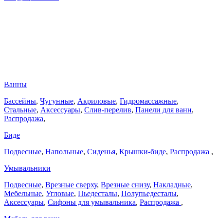
Ванны
Бассейны
,
Чугунные
,
Акриловые
,
Гидромассажные
,
Стальные
,
Аксессуары
,
Слив-перелив
,
Панели для ванн
,
Распродажа
,
Биде
Подвесные
,
Напольные
,
Сиденья
,
Крышки-биде
,
Распродажа
,
Умывальники
Подвесные
,
Врезные сверху
,
Врезные снизу
,
Накладные
,
Мебельные
,
Угловые
,
Пьедесталы
,
Полупьедесталы
,
Аксессуары
,
Сифоны для умывальника
,
Распродажа
,