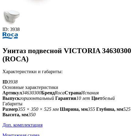
ID: 3938
Унитаз подвесной VICTORIA 34630300
(ROCA)
Характеристики и габариты:
ID
3938
Основные характеристики
Артикул
34630300
Бренд
Roca
Страна
Испания
Выпуск
горизонтальный
Гарантия
10 лет
Цвет
белый
Габариты
Размер
355 × 350 × 525 мм
Ширина, мм
355
Глубина, мм
525
Высота, мм
350
Доп. комплектация
Монтажная схема