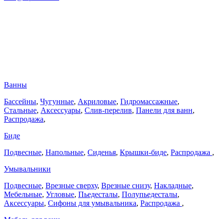
Ванны
Бассейны
,
Чугунные
,
Акриловые
,
Гидромассажные
,
Стальные
,
Аксессуары
,
Слив-перелив
,
Панели для ванн
,
Распродажа
,
Биде
Подвесные
,
Напольные
,
Сиденья
,
Крышки-биде
,
Распродажа
,
Умывальники
Подвесные
,
Врезные сверху
,
Врезные снизу
,
Накладные
,
Мебельные
,
Угловые
,
Пьедесталы
,
Полупьедесталы
,
Аксессуары
,
Сифоны для умывальника
,
Распродажа
,