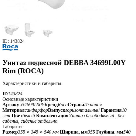
ID: 143824
Унитаз подвесной DEBBA 34699L00Y
Rim (ROCA)
Характеристики и габариты:
ID
143824
Основные характеристики
Артикул
34699L00Y
Бренд
Roca
Страна
Испания
Материал
санфарфор
Выпуск
горизонтальный
Гарантия
10
лет
Цвет
белый
Комплектация
Унитаз безободковый , без
сиденья, сиденье отдельно
Габариты
Размер
355 × 345 × 540 мм
Ширина, мм
355
Глубина, мм
540