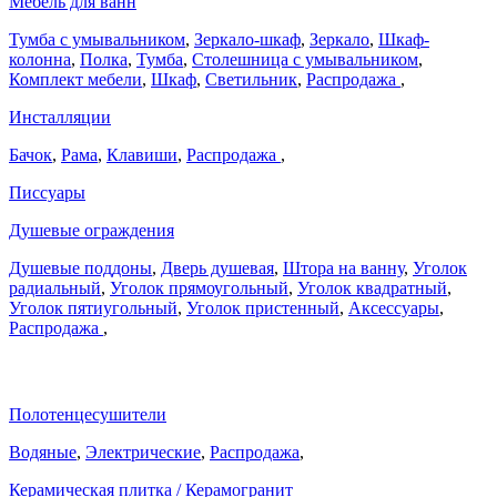
Мебель для ванн
Тумба с умывальником
,
Зеркало-шкаф
,
Зеркало
,
Шкаф-
колонна
,
Полка
,
Тумба
,
Столешница с умывальником
,
Комплект мебели
,
Шкаф
,
Светильник
,
Распродажа
,
Инсталляции
Бачок
,
Рама
,
Клавиши
,
Распродажа
,
Писсуары
Душевые ограждения
Душевые поддоны
,
Дверь душевая
,
Штора на ванну
,
Уголок
радиальный
,
Уголок прямоугольный
,
Уголок квадратный
,
Уголок пятиугольный
,
Уголок пристенный
,
Аксессуары
,
Распродажа
,
Полотенцесушители
Водяные
,
Электрические
,
Распродажа
,
Керамическая плитка / Керамогранит