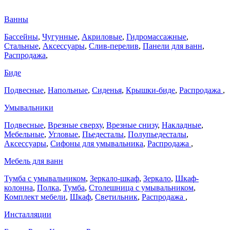
Ванны
Бассейны
,
Чугунные
,
Акриловые
,
Гидромассажные
,
Стальные
,
Аксессуары
,
Слив-перелив
,
Панели для ванн
,
Распродажа
,
Биде
Подвесные
,
Напольные
,
Сиденья
,
Крышки-биде
,
Распродажа
,
Умывальники
Подвесные
,
Врезные сверху
,
Врезные снизу
,
Накладные
,
Мебельные
,
Угловые
,
Пьедесталы
,
Полупьедесталы
,
Аксессуары
,
Сифоны для умывальника
,
Распродажа
,
Мебель для ванн
Тумба с умывальником
,
Зеркало-шкаф
,
Зеркало
,
Шкаф-
колонна
,
Полка
,
Тумба
,
Столешница с умывальником
,
Комплект мебели
,
Шкаф
,
Светильник
,
Распродажа
,
Инсталляции