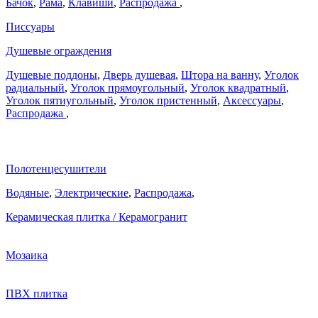
Бачок
,
Рама
,
Клавиши
,
Распродажа
,
Писсуары
Душевые ограждения
Душевые поддоны
,
Дверь душевая
,
Штора на ванну
,
Уголок
радиальный
,
Уголок прямоугольный
,
Уголок квадратный
,
Уголок пятиугольный
,
Уголок пристенный
,
Аксессуары
,
Распродажа
,
Полотенцесушители
Водяные
,
Электрические
,
Распродажа
,
Керамическая плитка / Керамогранит
Мозаика
ПВХ плитка