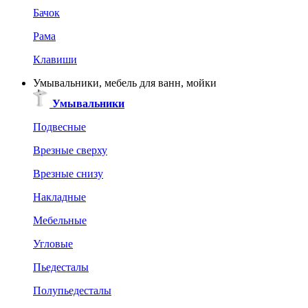
Бачок
Рама
Клавиши
Умывальники, мебель для ванн, мойки
Умывальники
Подвесные
Врезные сверху
Врезные снизу
Накладные
Мебельные
Угловые
Пьедесталы
Полупьедесталы