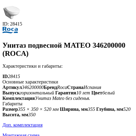
ID: 28415
Унитаз подвесной MATEO 346200000
(ROCA)
Характеристики и габариты:
ID
28415
Основные характеристики
Артикул
346200000
Бренд
Roca
Страна
Испания
Выпуск
горизонтальный
Гарантия
10 лет
Цвет
белый
Комплектация
Унитаз Mateo без сиденья.
Габариты
Размер
355 × 350 × 520 мм
Ширина, мм
355
Глубина, мм
520
Высота, мм
350
Доп. комплектация
Монтажная схема