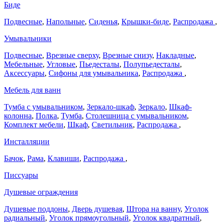
Биде
Подвесные
,
Напольные
,
Сиденья
,
Крышки-биде
,
Распродажа
,
Умывальники
Подвесные
,
Врезные сверху
,
Врезные снизу
,
Накладные
,
Мебельные
,
Угловые
,
Пьедесталы
,
Полупьедесталы
,
Аксессуары
,
Сифоны для умывальника
,
Распродажа
,
Мебель для ванн
Тумба с умывальником
,
Зеркало-шкаф
,
Зеркало
,
Шкаф-
колонна
,
Полка
,
Тумба
,
Столешница с умывальником
,
Комплект мебели
,
Шкаф
,
Светильник
,
Распродажа
,
Инсталляции
Бачок
,
Рама
,
Клавиши
,
Распродажа
,
Писсуары
Душевые ограждения
Душевые поддоны
,
Дверь душевая
,
Штора на ванну
,
Уголок
радиальный
,
Уголок прямоугольный
,
Уголок квадратный
,