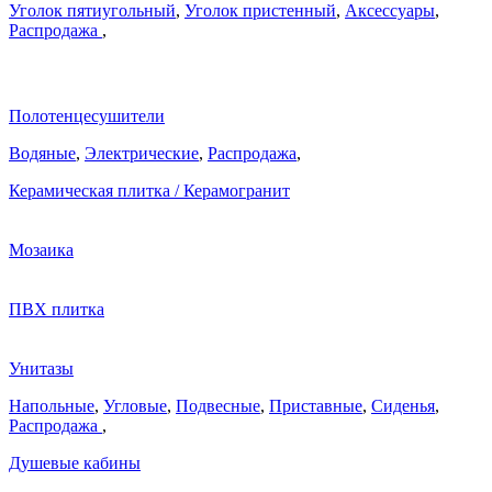
Уголок пятиугольный
,
Уголок пристенный
,
Аксессуары
,
Распродажа
,
Полотенцесушители
Водяные
,
Электрические
,
Распродажа
,
Керамическая плитка / Керамогранит
Мозаика
ПВХ плитка
Унитазы
Напольные
,
Угловые
,
Подвесные
,
Приставные
,
Сиденья
,
Распродажа
,
Душевые кабины