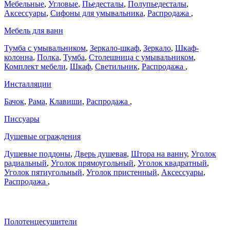
Мебельные
,
Угловые
,
Пьедесталы
,
Полупьедесталы
,
Аксессуары
,
Сифоны для умывальника
,
Распродажа
,
Мебель для ванн
Тумба с умывальником
,
Зеркало-шкаф
,
Зеркало
,
Шкаф-
колонна
,
Полка
,
Тумба
,
Столешница с умывальником
,
Комплект мебели
,
Шкаф
,
Светильник
,
Распродажа
,
Инсталляции
Бачок
,
Рама
,
Клавиши
,
Распродажа
,
Писсуары
Душевые ограждения
Душевые поддоны
,
Дверь душевая
,
Штора на ванну
,
Уголок
радиальный
,
Уголок прямоугольный
,
Уголок квадратный
,
Уголок пятиугольный
,
Уголок пристенный
,
Аксессуары
,
Распродажа
,
Полотенцесушители