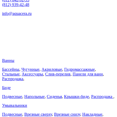
(812) 939-42-48
info@aquacera.ru
Ванны
Бассейны
,
Чугунные
,
Акриловые
,
Гидромассажные
,
Стальные
,
Аксессуары
,
Слив-перелив
,
Панели для ванн
,
Распродажа
,
Биде
Подвесные
,
Напольные
,
Сиденья
,
Крышки-биде
,
Распродажа
,
Умывальники
Подвесные
,
Врезные сверху
,
Врезные снизу
,
Накладные
,