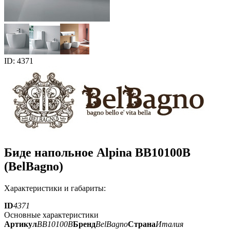
ID: 4371
Биде напольное Alpina BB10100В
(BelBagno)
Характеристики и габариты:
ID
4371
Основные характеристики
Артикул
BB10100B
Бренд
BelBagno
Страна
Италия