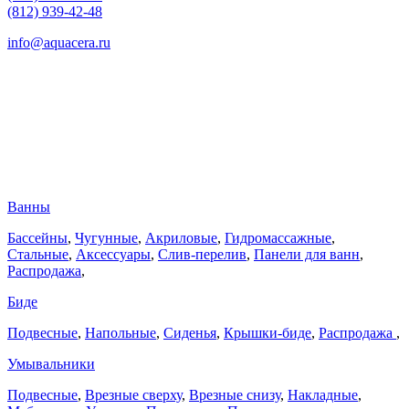
(812) 939-42-48
info@aquacera.ru
Ванны
Бассейны
,
Чугунные
,
Акриловые
,
Гидромассажные
,
Стальные
,
Аксессуары
,
Слив-перелив
,
Панели для ванн
,
Распродажа
,
Биде
Подвесные
,
Напольные
,
Сиденья
,
Крышки-биде
,
Распродажа
,
Умывальники
Подвесные
,
Врезные сверху
,
Врезные снизу
,
Накладные
,