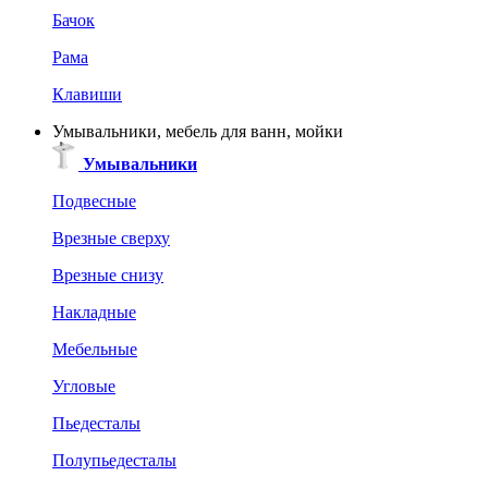
Бачок
Рама
Клавиши
Умывальники, мебель для ванн, мойки
Умывальники
Подвесные
Врезные сверху
Врезные снизу
Накладные
Мебельные
Угловые
Пьедесталы
Полупьедесталы