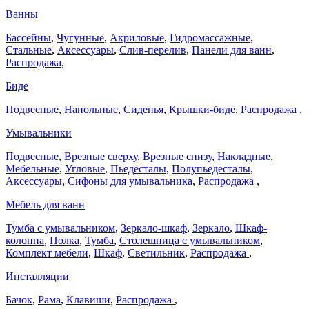
Ванны
Бассейны
,
Чугунные
,
Акриловые
,
Гидромассажные
,
Стальные
,
Аксессуары
,
Слив-перелив
,
Панели для ванн
,
Распродажа
,
Биде
Подвесные
,
Напольные
,
Сиденья
,
Крышки-биде
,
Распродажа
,
Умывальники
Подвесные
,
Врезные сверху
,
Врезные снизу
,
Накладные
,
Мебельные
,
Угловые
,
Пьедесталы
,
Полупьедесталы
,
Аксессуары
,
Сифоны для умывальника
,
Распродажа
,
Мебель для ванн
Тумба с умывальником
,
Зеркало-шкаф
,
Зеркало
,
Шкаф-
колонна
,
Полка
,
Тумба
,
Столешница с умывальником
,
Комплект мебели
,
Шкаф
,
Светильник
,
Распродажа
,
Инсталляции
Бачок
,
Рама
,
Клавиши
,
Распродажа
,