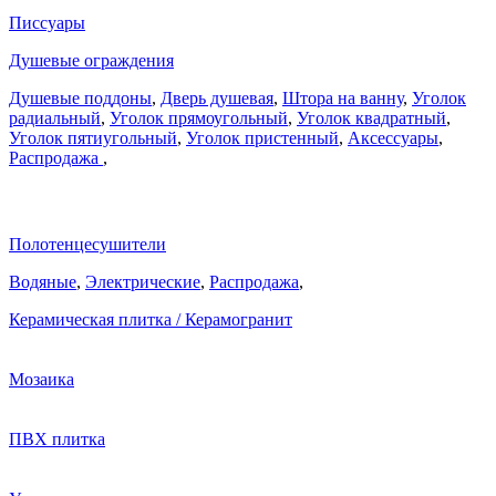
Писсуары
Душевые ограждения
Душевые поддоны
,
Дверь душевая
,
Штора на ванну
,
Уголок
радиальный
,
Уголок прямоугольный
,
Уголок квадратный
,
Уголок пятиугольный
,
Уголок пристенный
,
Аксессуары
,
Распродажа
,
Полотенцесушители
Водяные
,
Электрические
,
Распродажа
,
Керамическая плитка / Керамогранит
Мозаика
ПВХ плитка