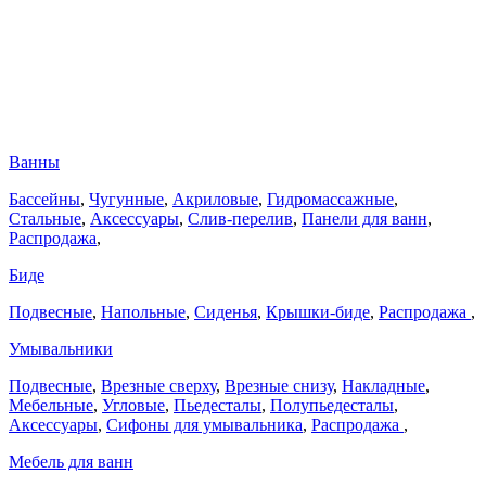
Ванны
Бассейны
,
Чугунные
,
Акриловые
,
Гидромассажные
,
Стальные
,
Аксессуары
,
Слив-перелив
,
Панели для ванн
,
Распродажа
,
Биде
Подвесные
,
Напольные
,
Сиденья
,
Крышки-биде
,
Распродажа
,
Умывальники
Подвесные
,
Врезные сверху
,
Врезные снизу
,
Накладные
,
Мебельные
,
Угловые
,
Пьедесталы
,
Полупьедесталы
,
Аксессуары
,
Сифоны для умывальника
,
Распродажа
,
Мебель для ванн