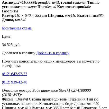
Артикул
274100000
Бренд
Duravit
Страна
Германия
Тип по
установке
напольное
Цвет
белый
Комплектация
биде
Габариты
Размер
410 × 640 × 385 мм
Ширина, мм
410
Высота, мм
385
Длина, мм
640
Монтажная схема
Цена:
34 525 руб.
Добавлен в корзину
Добавить в корзину
Получить консультацию наших менеджеров вы можете по
телефонам:
(812) 642-92-33
(812) 939-42-48
Описание товара Биде напольное Starck1 0274100000
(DURAVIT):
Фирма : Duravit Страна производитель : Германия Тип по
установке: напольное Комплектация: биде Длина, мм: 640
Ширина, мм: 410 Высота, мм: 385 Цвет: белый Гарантия: 5 лет