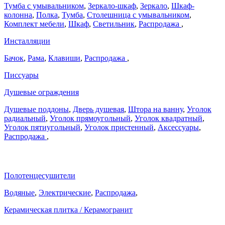
Тумба с умывальником
,
Зеркало-шкаф
,
Зеркало
,
Шкаф-
колонна
,
Полка
,
Тумба
,
Столешница с умывальником
,
Комплект мебели
,
Шкаф
,
Светильник
,
Распродажа
,
Инсталляции
Бачок
,
Рама
,
Клавиши
,
Распродажа
,
Писсуары
Душевые ограждения
Душевые поддоны
,
Дверь душевая
,
Штора на ванну
,
Уголок
радиальный
,
Уголок прямоугольный
,
Уголок квадратный
,
Уголок пятиугольный
,
Уголок пристенный
,
Аксессуары
,
Распродажа
,
Полотенцесушители
Водяные
,
Электрические
,
Распродажа
,
Керамическая плитка / Керамогранит