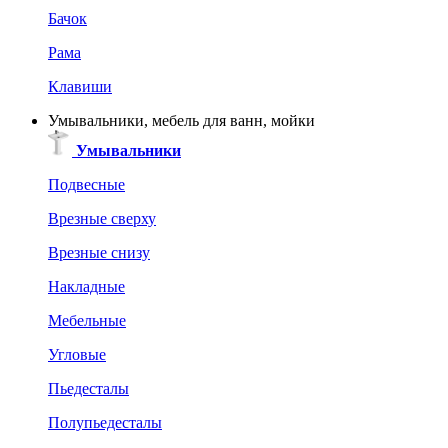
Бачок
Рама
Клавиши
Умывальники, мебель для ванн, мойки
Умывальники
Подвесные
Врезные сверху
Врезные снизу
Накладные
Мебельные
Угловые
Пьедесталы
Полупьедесталы