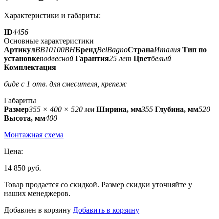
Характеристики и габариты:
ID
4456
Основные характеристики
Артикул
BB10100BH
Бренд
BelBagno
Страна
Италия
Тип по
установке
подвесной
Гарантия
25 лет
Цвет
белый
Комплектация
биде с 1 отв. для смесителя, крепеж
Габариты
Размер
355 × 400 × 520 мм
Ширина, мм
355
Глубина, мм
520
Высота, мм
400
Монтажная схема
Цена:
14 850 руб.
Товар продается со скидкой. Размер скидки уточняйте у
наших менеджеров.
Добавлен в корзину
Добавить в корзину