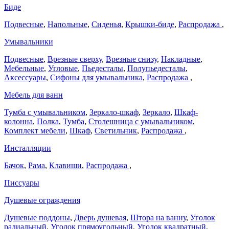
Биде
Подвесные
,
Напольные
,
Сиденья
,
Крышки-биде
,
Распродажа
,
Умывальники
Подвесные
,
Врезные сверху
,
Врезные снизу
,
Накладные
,
Мебельные
,
Угловые
,
Пьедесталы
,
Полупьедесталы
,
Аксессуары
,
Сифоны для умывальника
,
Распродажа
,
Мебель для ванн
Тумба с умывальником
,
Зеркало-шкаф
,
Зеркало
,
Шкаф-
колонна
,
Полка
,
Тумба
,
Столешница с умывальником
,
Комплект мебели
,
Шкаф
,
Светильник
,
Распродажа
,
Инсталляции
Бачок
,
Рама
,
Клавиши
,
Распродажа
,
Писсуары
Душевые ограждения
Душевые поддоны
,
Дверь душевая
,
Штора на ванну
,
Уголок
радиальный
,
Уголок прямоугольный
,
Уголок квадратный
,