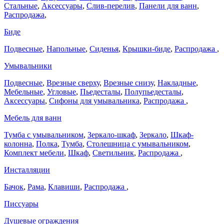
Стальные
,
Аксессуары
,
Слив-перелив
,
Панели для ванн
,
Распродажа
,
Биде
Подвесные
,
Напольные
,
Сиденья
,
Крышки-биде
,
Распродажа
,
Умывальники
Подвесные
,
Врезные сверху
,
Врезные снизу
,
Накладные
,
Мебельные
,
Угловые
,
Пьедесталы
,
Полупьедесталы
,
Аксессуары
,
Сифоны для умывальника
,
Распродажа
,
Мебель для ванн
Тумба с умывальником
,
Зеркало-шкаф
,
Зеркало
,
Шкаф-
колонна
,
Полка
,
Тумба
,
Столешница с умывальником
,
Комплект мебели
,
Шкаф
,
Светильник
,
Распродажа
,
Инсталляции
Бачок
,
Рама
,
Клавиши
,
Распродажа
,
Писсуары
Душевые ограждения