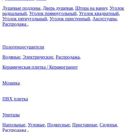
Душевые поддоны
,
Дверь душевая
,
Штора на ванну
,
Уголок
радиальный
,
Уголок прямоугольный
,
Уголок квадратный
,
Уголок пятиугольный
,
Уголок пристенный
,
Аксессуары
,
Распродажа
,
Полотенцесушители
Водяные
,
Электрические
,
Распродажа
,
Керамическая плитка / Керамогранит
Мозаика
ПВХ плитка
Унитазы
Напольные
,
Угловые
,
Подвесные
,
Приставные
,
Сиденья
,
Распродажа
,