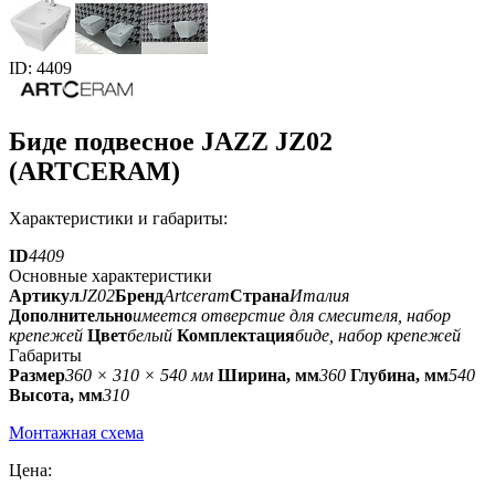
ID: 4409
Биде подвесное JAZZ JZ02
(ARTCERAM)
Характеристики и габариты:
ID
4409
Основные характеристики
Артикул
JZ02
Бренд
Artceram
Страна
Италия
Дополнительно
имеется отверстие для смесителя, набор
крепежей
Цвет
белый
Комплектация
биде, набор крепежей
Габариты
Размер
360 × 310 × 540 мм
Ширина, мм
360
Глубина, мм
540
Высота, мм
310
Монтажная схема
Цена: