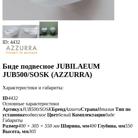
ID: 4432
Биде подвесное JUBILAEUM
JUB500/SOSK (AZZURRA)
Характеристики и габариты:
ID
4432
Основные характеристики
Артикул
JUB500/SOSK
Бренд
Azzurra
Страна
Италия
Тип по
установке
подвесное
Цвет
белый
Комплектация
биде
Габариты
Размер
400 × 305 × 550 мм
Ширина, мм
400
Глубина, мм
550
Высота, мм
305