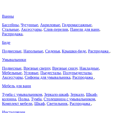
Ванны
Бассейны
,
Чугунные
,
Акриловые
,
Гидромассажные
,
Стальные
,
Аксессуары
,
Слив-перелив
,
Панели для ванн
,
Распродажа
,
Биде
Подвесные
,
Напольные
,
Сиденья
,
Крышки-биде
,
Распродажа
,
Умывальники
Подвесные
,
Врезные сверху
,
Врезные снизу
,
Накладные
,
Мебельные
,
Угловые
,
Пьедесталы
,
Полупьедесталы
,
Аксессуары
,
Сифоны для умывальника
,
Распродажа
,
Мебель для ванн
Тумба с умывальником
,
Зеркало-шкаф
,
Зеркало
,
Шкаф-
колонна
,
Полка
,
Тумба
,
Столешница с умывальником
,
Комплект мебели
,
Шкаф
,
Светильник
,
Распродажа
,
Инсталляции