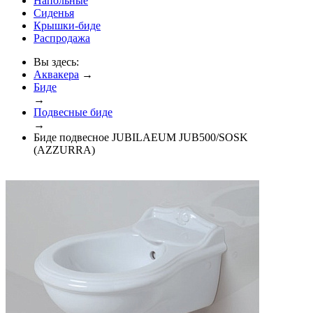
Напольные
Сиденья
Крышки-биде
Распродажа
Вы здесь:
Аквакера
→
Биде
→
Подвесные биде
→
Биде подвесное JUBILAEUM JUB500/SOSK
(AZZURRA)