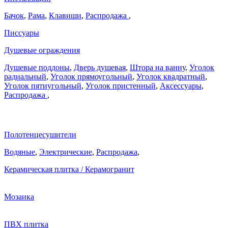
Бачок
,
Рама
,
Клавиши
,
Распродажа
,
Писсуары
Душевые ограждения
Душевые поддоны
,
Дверь душевая
,
Штора на ванну
,
Уголок
радиальный
,
Уголок прямоугольный
,
Уголок квадратный
,
Уголок пятиугольный
,
Уголок пристенный
,
Аксессуары
,
Распродажа
,
Полотенцесушители
Водяные
,
Электрические
,
Распродажа
,
Керамическая плитка / Керамогранит
Мозаика
ПВХ плитка