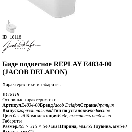
ID: 18118
Биде подвесное REPLAY E4834-00
(JACOB DELAFON)
Характеристики и габариты:
ID
18118
Основные характеристики
Артикул
E4834-00
Бренд
Jacob Delafon
Страна
Франция
Выпуск
горизонтальный
Тип по установке
подвесное
Цвет
белый
Комплектация
Биде, смеситель отдельно.
Габариты
Размер
365 × 315 × 540 мм
Ширина, мм
365
Глубина, мм
540
Высота, мм
315