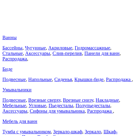
Ванны
Бассейны
,
Чугунные
,
Акриловые
,
Гидромассажные
,
Стальные
,
Аксессуары
,
Слив-перелив
,
Панели для ванн
,
Распродажа
,
Биде
Подвесные
,
Напольные
,
Сиденья
,
Крышки-биде
,
Распродажа
,
Умывальники
Подвесные
,
Врезные сверху
,
Врезные снизу
,
Накладные
,
Мебельные
,
Угловые
,
Пьедесталы
,
Полупьедесталы
,
Аксессуары
,
Сифоны для умывальника
,
Распродажа
,
Мебель для ванн
Тумба с умывальником
,
Зеркало-шкаф
,
Зеркало
,
Шкаф-