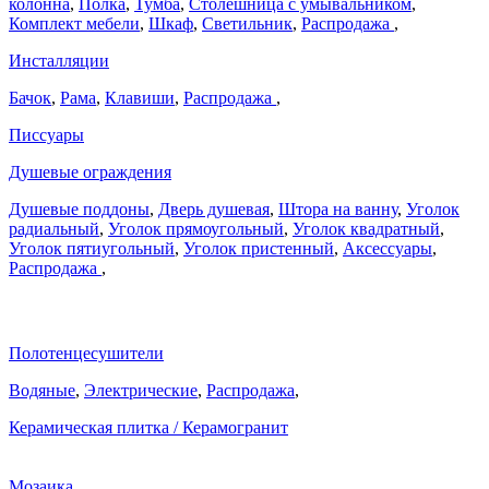
колонна
,
Полка
,
Тумба
,
Столешница с умывальником
,
Комплект мебели
,
Шкаф
,
Светильник
,
Распродажа
,
Инсталляции
Бачок
,
Рама
,
Клавиши
,
Распродажа
,
Писсуары
Душевые ограждения
Душевые поддоны
,
Дверь душевая
,
Штора на ванну
,
Уголок
радиальный
,
Уголок прямоугольный
,
Уголок квадратный
,
Уголок пятиугольный
,
Уголок пристенный
,
Аксессуары
,
Распродажа
,
Полотенцесушители
Водяные
,
Электрические
,
Распродажа
,
Керамическая плитка / Керамогранит
Мозаика