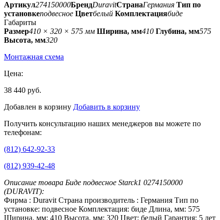
Артикул
274150000
Бренд
Duravit
Страна
Германия
Тип по
установке
подвесное
Цвет
белый
Комплектация
биде
Габариты
Размер
410 × 320 × 575 мм
Ширина, мм
410
Глубина, мм
575
Высота, мм
320
Монтажная схема
Цена:
38 440 руб.
Добавлен в корзину
Добавить в корзину
Получить консультацию наших менеджеров вы можете по
телефонам:
(812) 642-92-33
(812) 939-42-48
Описание товара Биде подвесное Starck1 0274150000
(DURAVIT):
Фирма : Duravit Страна производитель : Германия Тип по
установке: подвесное Комплектация: биде Длина, мм: 575
Ширина, мм: 410 Высота, мм: 320 Цвет: белый Гарантия: 5 лет