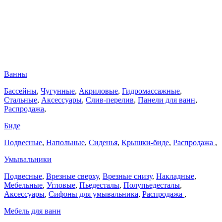
Ванны
Бассейны
,
Чугунные
,
Акриловые
,
Гидромассажные
,
Стальные
,
Аксессуары
,
Слив-перелив
,
Панели для ванн
,
Распродажа
,
Биде
Подвесные
,
Напольные
,
Сиденья
,
Крышки-биде
,
Распродажа
,
Умывальники
Подвесные
,
Врезные сверху
,
Врезные снизу
,
Накладные
,
Мебельные
,
Угловые
,
Пьедесталы
,
Полупьедесталы
,
Аксессуары
,
Сифоны для умывальника
,
Распродажа
,
Мебель для ванн