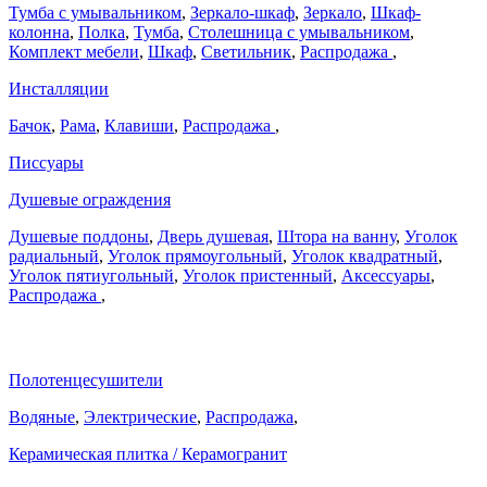
Тумба с умывальником
,
Зеркало-шкаф
,
Зеркало
,
Шкаф-
колонна
,
Полка
,
Тумба
,
Столешница с умывальником
,
Комплект мебели
,
Шкаф
,
Светильник
,
Распродажа
,
Инсталляции
Бачок
,
Рама
,
Клавиши
,
Распродажа
,
Писсуары
Душевые ограждения
Душевые поддоны
,
Дверь душевая
,
Штора на ванну
,
Уголок
радиальный
,
Уголок прямоугольный
,
Уголок квадратный
,
Уголок пятиугольный
,
Уголок пристенный
,
Аксессуары
,
Распродажа
,
Полотенцесушители
Водяные
,
Электрические
,
Распродажа
,
Керамическая плитка / Керамогранит