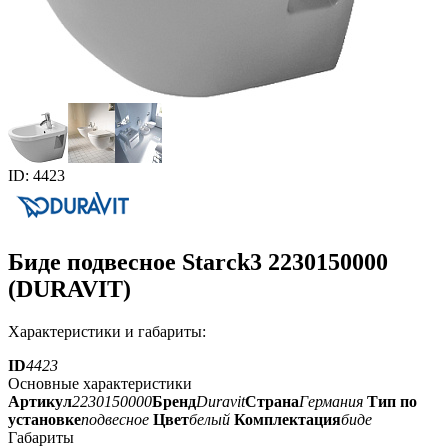
ID: 4423
Биде подвесное Starck3 2230150000
(DURAVIT)
Характеристики и габариты:
ID
4423
Основные характеристики
Артикул
2230150000
Бренд
Duravit
Страна
Германия
Тип по
установке
подвесное
Цвет
белый
Комплектация
биде
Габариты