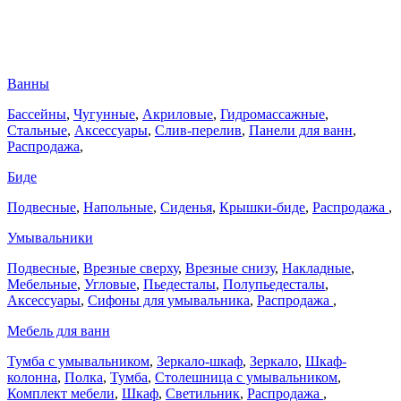
Ванны
Бассейны
,
Чугунные
,
Акриловые
,
Гидромассажные
,
Стальные
,
Аксессуары
,
Слив-перелив
,
Панели для ванн
,
Распродажа
,
Биде
Подвесные
,
Напольные
,
Сиденья
,
Крышки-биде
,
Распродажа
,
Умывальники
Подвесные
,
Врезные сверху
,
Врезные снизу
,
Накладные
,
Мебельные
,
Угловые
,
Пьедесталы
,
Полупьедесталы
,
Аксессуары
,
Сифоны для умывальника
,
Распродажа
,
Мебель для ванн
Тумба с умывальником
,
Зеркало-шкаф
,
Зеркало
,
Шкаф-
колонна
,
Полка
,
Тумба
,
Столешница с умывальником
,
Комплект мебели
,
Шкаф
,
Светильник
,
Распродажа
,