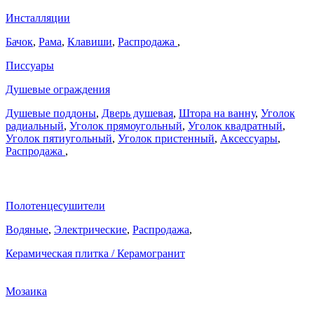
Инсталляции
Бачок
,
Рама
,
Клавиши
,
Распродажа
,
Писсуары
Душевые ограждения
Душевые поддоны
,
Дверь душевая
,
Штора на ванну
,
Уголок
радиальный
,
Уголок прямоугольный
,
Уголок квадратный
,
Уголок пятиугольный
,
Уголок пристенный
,
Аксессуары
,
Распродажа
,
Полотенцесушители
Водяные
,
Электрические
,
Распродажа
,
Керамическая плитка / Керамогранит
Мозаика