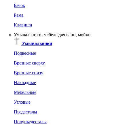
Бачок
Рама
Клавиши
Умывальники, мебель для ванн, мойки
Умывальники
Подвесные
Врезные сверху
Врезные снизу
Накладные
Мебельные
Угловые
Пьедесталы
Полупьедесталы