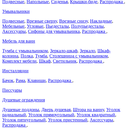
Подвесные
,
Напольные
,
Сиденья
,
Крышки-биде
,
Распродажа
,
Умывальники
Подвесные
,
Врезные сверху
,
Врезные снизу
,
Накладные
,
Мебельные
,
Угловые
,
Пьедесталы
,
Полупьедесталы
,
Аксессуары
,
Сифоны для умывальника
,
Распродажа
,
Мебель для ванн
Тумба с умывальником
,
Зеркало-шкаф
,
Зеркало
,
Шкаф-
колонна
,
Полка
,
Тумба
,
Столешница с умывальником
,
Комплект мебели
,
Шкаф
,
Светильник
,
Распродажа
,
Инсталляции
Бачок
,
Рама
,
Клавиши
,
Распродажа
,
Писсуары
Душевые ограждения
Душевые поддоны
,
Дверь душевая
,
Штора на ванну
,
Уголок
радиальный
,
Уголок прямоугольный
,
Уголок квадратный
,
Уголок пятиугольный
,
Уголок пристенный
,
Аксессуары
,
Распродажа
,