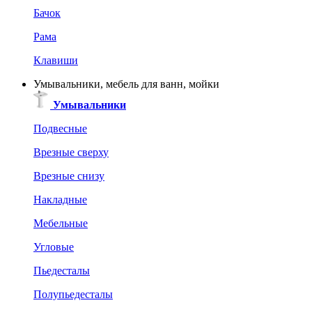
Бачок
Рама
Клавиши
Умывальники, мебель для ванн, мойки
Умывальники
Подвесные
Врезные сверху
Врезные снизу
Накладные
Мебельные
Угловые
Пьедесталы
Полупьедесталы