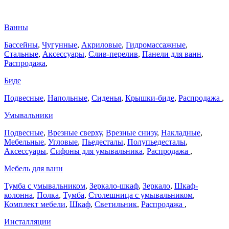
Ванны
Бассейны
,
Чугунные
,
Акриловые
,
Гидромассажные
,
Стальные
,
Аксессуары
,
Слив-перелив
,
Панели для ванн
,
Распродажа
,
Биде
Подвесные
,
Напольные
,
Сиденья
,
Крышки-биде
,
Распродажа
,
Умывальники
Подвесные
,
Врезные сверху
,
Врезные снизу
,
Накладные
,
Мебельные
,
Угловые
,
Пьедесталы
,
Полупьедесталы
,
Аксессуары
,
Сифоны для умывальника
,
Распродажа
,
Мебель для ванн
Тумба с умывальником
,
Зеркало-шкаф
,
Зеркало
,
Шкаф-
колонна
,
Полка
,
Тумба
,
Столешница с умывальником
,
Комплект мебели
,
Шкаф
,
Светильник
,
Распродажа
,
Инсталляции