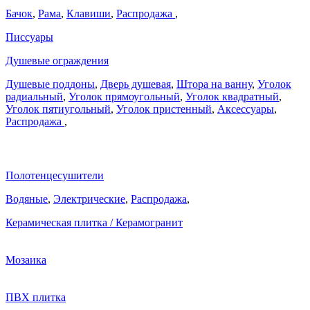
Бачок
,
Рама
,
Клавиши
,
Распродажа
,
Писсуары
Душевые ограждения
Душевые поддоны
,
Дверь душевая
,
Штора на ванну
,
Уголок
радиальный
,
Уголок прямоугольный
,
Уголок квадратный
,
Уголок пятиугольный
,
Уголок пристенный
,
Аксессуары
,
Распродажа
,
Полотенцесушители
Водяные
,
Электрические
,
Распродажа
,
Керамическая плитка / Керамогранит
Мозаика
ПВХ плитка