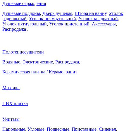
Душевые ограждения
Душевые поддоны
,
Дверь душевая
,
Штора на ванну
,
Уголок
радиальный
,
Уголок прямоугольный
,
Уголок квадратный
,
Уголок пятиугольный
,
Уголок пристенный
,
Аксессуары
,
Распродажа
,
Полотенцесушители
Водяные
,
Электрические
,
Распродажа
,
Керамическая плитка / Керамогранит
Мозаика
ПВХ плитка
Унитазы
Напольные
,
Угловые
,
Подвесные
,
Приставные
,
Сиденья
,