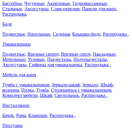
Бассейны
,
Чугунные
,
Акриловые
,
Гидромассажные
,
Стальные
,
Аксессуары
,
Слив-перелив
,
Панели для ванн
,
Распродажа
,
Биде
Подвесные
,
Напольные
,
Сиденья
,
Крышки-биде
,
Распродажа
,
Умывальники
Подвесные
,
Врезные сверху
,
Врезные снизу
,
Накладные
,
Мебельные
,
Угловые
,
Пьедесталы
,
Полупьедесталы
,
Аксессуары
,
Сифоны для умывальника
,
Распродажа
,
Мебель для ванн
Тумба с умывальником
,
Зеркало-шкаф
,
Зеркало
,
Шкаф-
колонна
,
Полка
,
Тумба
,
Столешница с умывальником
,
Комплект мебели
,
Шкаф
,
Светильник
,
Распродажа
,
Инсталляции
Бачок
,
Рама
,
Клавиши
,
Распродажа
,
Писсуары