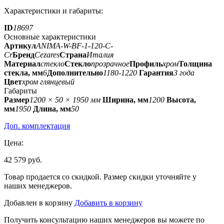
Характеристики и габариты:
ID
18697
Основные характеристики
Артикул
ANIMA-W-BF-1-120-C-
Cr
Бренд
Cezares
Страна
Италия
Материал
стекло
Стекло
прозрачное
Профиль
хром
Толщина
стекла, мм
6
Дополнительно
1180-1220
Гарантия
3 года
Цвет
хром глянцевый
Габариты
Размер
1200 × 50 × 1950 мм
Ширина, мм
1200
Высота,
мм
1950
Длина, мм
50
Доп. комплектация
Цена:
42 579 руб.
Товар продается со скидкой. Размер скидки уточняйте у
наших менеджеров.
Добавлен в корзину
Добавить в корзину
Получить консультацию наших менеджеров вы можете по