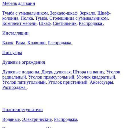
Мебель для ванн
Тумба с умывальником
,
Зеркало-шкаф
,
Зеркало
,
Шкаф-
колонна
,
Полка
,
Тумба
,
Столешница с умывальником
,
Комплект мебели
,
Шкаф
,
Светильник
,
Распродажа
,
Инсталляции
Бачок
,
Рама
,
Клавиши
,
Распродажа
,
Писсуары
Душевые ограждения
Душевые поддоны
,
Дверь душевая
,
Штора на ванну
,
Уголок
радиальный
,
Уголок прямоугольный
,
Уголок квадратный
,
Уголок пятиугольный
,
Уголок пристенный
,
Аксессуары
,
Распродажа
,
Полотенцесушители
Водяные
,
Электрические
,
Распродажа
,