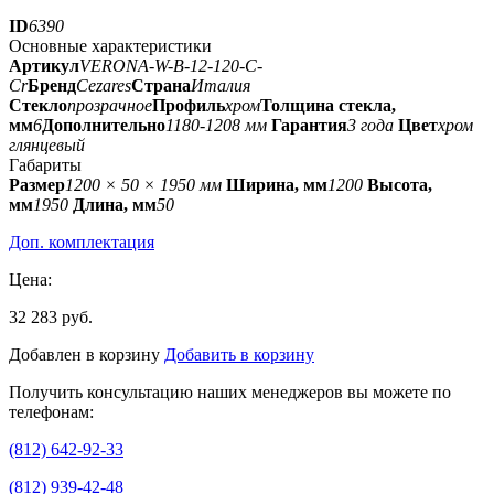
ID
6390
Основные характеристики
Артикул
VERONA-W-B-12-120-C-
Cr
Бренд
Cezares
Страна
Италия
Стекло
прозрачное
Профиль
хром
Толщина стекла,
мм
6
Дополнительно
1180-1208 мм
Гарантия
3 года
Цвет
хром
глянцевый
Габариты
Размер
1200 × 50 × 1950 мм
Ширина, мм
1200
Высота,
мм
1950
Длина, мм
50
Доп. комплектация
Цена:
32 283 руб.
Добавлен в корзину
Добавить в корзину
Получить консультацию наших менеджеров вы можете по
телефонам:
(812) 642-92-33
(812) 939-42-48