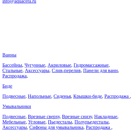
info@aquacera.ru
Ванны
Бассейны
,
Чугунные
,
Акриловые
,
Гидромассажные
,
Стальные
,
Аксессуары
,
Слив-перелив
,
Панели для ванн
,
Распродажа
,
Биде
Подвесные
,
Напольные
,
Сиденья
,
Крышки-биде
,
Распродажа
,
Умывальники
Подвесные
,
Врезные сверху
,
Врезные снизу
,
Накладные
,
Мебельные
,
Угловые
,
Пьедесталы
,
Полупьедесталы
,
Аксессуары
,
Сифоны для умывальника
,
Распродажа
,