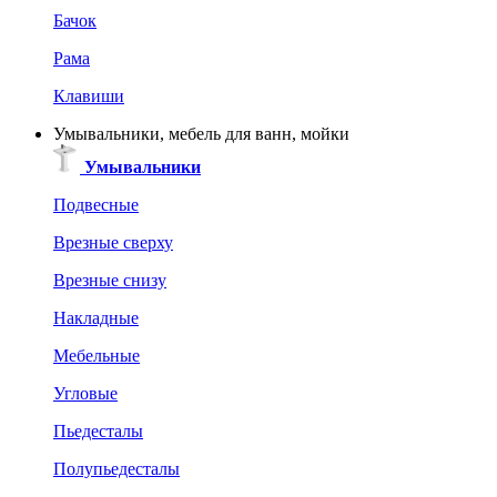
Бачок
Рама
Клавиши
Умывальники, мебель для ванн, мойки
Умывальники
Подвесные
Врезные сверху
Врезные снизу
Накладные
Мебельные
Угловые
Пьедесталы
Полупьедесталы