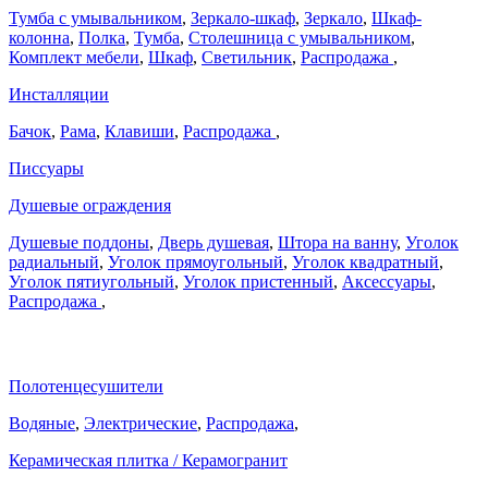
Тумба с умывальником
,
Зеркало-шкаф
,
Зеркало
,
Шкаф-
колонна
,
Полка
,
Тумба
,
Столешница с умывальником
,
Комплект мебели
,
Шкаф
,
Светильник
,
Распродажа
,
Инсталляции
Бачок
,
Рама
,
Клавиши
,
Распродажа
,
Писсуары
Душевые ограждения
Душевые поддоны
,
Дверь душевая
,
Штора на ванну
,
Уголок
радиальный
,
Уголок прямоугольный
,
Уголок квадратный
,
Уголок пятиугольный
,
Уголок пристенный
,
Аксессуары
,
Распродажа
,
Полотенцесушители
Водяные
,
Электрические
,
Распродажа
,
Керамическая плитка / Керамогранит