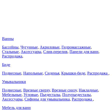
Ванны
Бассейны
,
Чугунные
,
Акриловые
,
Гидромассажные
,
Стальные
,
Аксессуары
,
Слив-перелив
,
Панели для ванн
,
Распродажа
,
Биде
Подвесные
,
Напольные
,
Сиденья
,
Крышки-биде
,
Распродажа
,
Умывальники
Подвесные
,
Врезные сверху
,
Врезные снизу
,
Накладные
,
Мебельные
,
Угловые
,
Пьедесталы
,
Полупьедесталы
,
Аксессуары
,
Сифоны для умывальника
,
Распродажа
,
Мебель для ванн