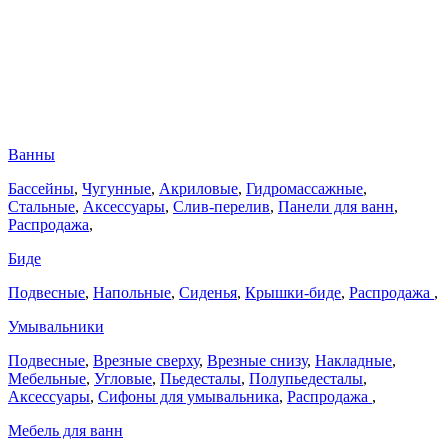
Ванны
Бассейны
,
Чугунные
,
Акриловые
,
Гидромассажные
,
Стальные
,
Аксессуары
,
Слив-перелив
,
Панели для ванн
,
Распродажа
,
Биде
Подвесные
,
Напольные
,
Сиденья
,
Крышки-биде
,
Распродажа
,
Умывальники
Подвесные
,
Врезные сверху
,
Врезные снизу
,
Накладные
,
Мебельные
,
Угловые
,
Пьедесталы
,
Полупьедесталы
,
Аксессуары
,
Сифоны для умывальника
,
Распродажа
,
Мебель для ванн