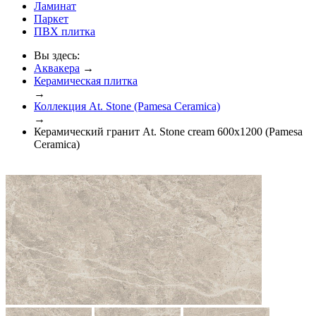
Ламинат
Паркет
ПВХ плитка
Вы здесь:
Аквакера
→
Керамическая плитка
→
Коллекция At. Stone (Pamesa Ceramica)
→
Керамический гранит At. Stone cream 600x1200 (Pamesa
Ceramica)