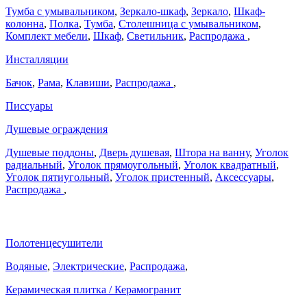
Тумба с умывальником
,
Зеркало-шкаф
,
Зеркало
,
Шкаф-
колонна
,
Полка
,
Тумба
,
Столешница с умывальником
,
Комплект мебели
,
Шкаф
,
Светильник
,
Распродажа
,
Инсталляции
Бачок
,
Рама
,
Клавиши
,
Распродажа
,
Писсуары
Душевые ограждения
Душевые поддоны
,
Дверь душевая
,
Штора на ванну
,
Уголок
радиальный
,
Уголок прямоугольный
,
Уголок квадратный
,
Уголок пятиугольный
,
Уголок пристенный
,
Аксессуары
,
Распродажа
,
Полотенцесушители
Водяные
,
Электрические
,
Распродажа
,
Керамическая плитка / Керамогранит