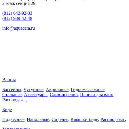
2 этаж секция 29
(812) 642-92-33
(812) 939-42-48
info@aquacera.ru
Ванны
Бассейны
,
Чугунные
,
Акриловые
,
Гидромассажные
,
Стальные
,
Аксессуары
,
Слив-перелив
,
Панели для ванн
,
Распродажа
,
Биде
Подвесные
,
Напольные
,
Сиденья
,
Крышки-биде
,
Распродажа
,