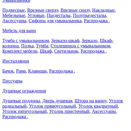
Умывальники
Подвесные
,
Врезные сверху
,
Врезные снизу
,
Накладные
,
Мебельные
,
Угловые
,
Пьедесталы
,
Полупьедесталы
,
Аксессуары
,
Сифоны для умывальника
,
Распродажа
,
Мебель для ванн
Тумба с умывальником
,
Зеркало-шкаф
,
Зеркало
,
Шкаф-
колонна
,
Полка
,
Тумба
,
Столешница с умывальником
,
Комплект мебели
,
Шкаф
,
Светильник
,
Распродажа
,
Инсталляции
Бачок
,
Рама
,
Клавиши
,
Распродажа
,
Писсуары
Душевые ограждения
Душевые поддоны
,
Дверь душевая
,
Штора на ванну
,
Уголок
радиальный
,
Уголок прямоугольный
,
Уголок квадратный
,
Уголок пятиугольный
,
Уголок пристенный
,
Аксессуары
,
Распродажа
,