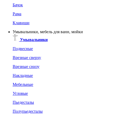
Бачок
Рама
Клавиши
Умывальники, мебель для ванн, мойки
Умывальники
Подвесные
Врезные сверху
Врезные снизу
Накладные
Мебельные
Угловые
Пьедесталы
Полупьедесталы