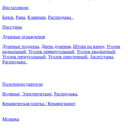
Инсталляции
Бачок
,
Рама
,
Клавиши
,
Распродажа
,
Писсуары
Душевые ограждения
Душевые поддоны
,
Дверь душевая
,
Штора на ванну
,
Уголок
радиальный
,
Уголок прямоугольный
,
Уголок квадратный
,
Уголок пятиугольный
,
Уголок пристенный
,
Аксессуары
,
Распродажа
,
Полотенцесушители
Водяные
,
Электрические
,
Распродажа
,
Керамическая плитка / Керамогранит
Мозаика