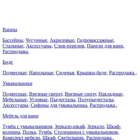
Ванны
Бассейны
,
Чугунные
,
Акриловые
,
Гидромассажные
,
Стальные
,
Аксессуары
,
Слив-перелив
,
Панели для ванн
,
Распродажа
,
Биде
Подвесные
,
Напольные
,
Сиденья
,
Крышки-биде
,
Распродажа
,
Умывальники
Подвесные
,
Врезные сверху
,
Врезные снизу
,
Накладные
,
Мебельные
,
Угловые
,
Пьедесталы
,
Полупьедесталы
,
Аксессуары
,
Сифоны для умывальника
,
Распродажа
,
Мебель для ванн
Тумба с умывальником
,
Зеркало-шкаф
,
Зеркало
,
Шкаф-
колонна
,
Полка
,
Тумба
,
Столешница с умывальником
,
Комплект мебели
,
Шкаф
,
Светильник
,
Распродажа
,