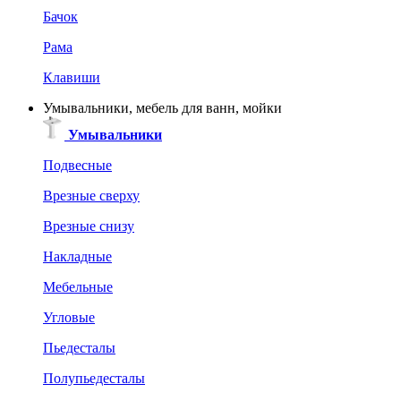
Бачок
Рама
Клавиши
Умывальники, мебель для ванн, мойки
Умывальники
Подвесные
Врезные сверху
Врезные снизу
Накладные
Мебельные
Угловые
Пьедесталы
Полупьедесталы