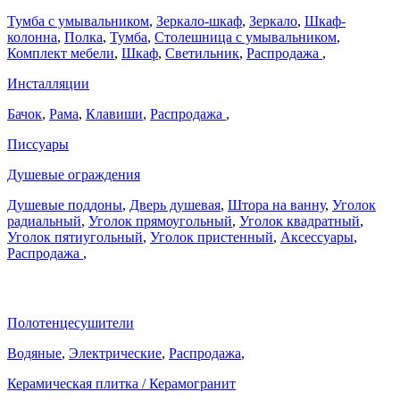
Тумба с умывальником
,
Зеркало-шкаф
,
Зеркало
,
Шкаф-
колонна
,
Полка
,
Тумба
,
Столешница с умывальником
,
Комплект мебели
,
Шкаф
,
Светильник
,
Распродажа
,
Инсталляции
Бачок
,
Рама
,
Клавиши
,
Распродажа
,
Писсуары
Душевые ограждения
Душевые поддоны
,
Дверь душевая
,
Штора на ванну
,
Уголок
радиальный
,
Уголок прямоугольный
,
Уголок квадратный
,
Уголок пятиугольный
,
Уголок пристенный
,
Аксессуары
,
Распродажа
,
Полотенцесушители
Водяные
,
Электрические
,
Распродажа
,
Керамическая плитка / Керамогранит