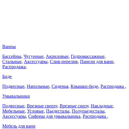
Ванны
Бассейны
,
Чугунные
,
Акриловые
,
Гидромассажные
,
Стальные
,
Аксессуары
,
Слив-перелив
,
Панели для ванн
,
Распродажа
,
Биде
Подвесные
,
Напольные
,
Сиденья
,
Крышки-биде
,
Распродажа
,
Умывальники
Подвесные
,
Врезные сверху
,
Врезные снизу
,
Накладные
,
Мебельные
,
Угловые
,
Пьедесталы
,
Полупьедесталы
,
Аксессуары
,
Сифоны для умывальника
,
Распродажа
,
Мебель для ванн